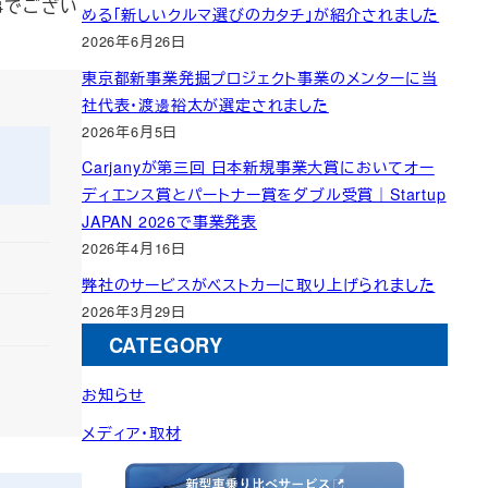
事でござい
める「新しいクルマ選びのカタチ」が紹介されました
2026年6月26日
東京都新事業発掘プロジェクト事業のメンターに当
社代表・渡邊裕太が選定されました
2026年6月5日
Carjanyが第三回 日本新規事業大賞においてオー
ディエンス賞とパートナー賞をダブル受賞｜Startup
JAPAN 2026で事業発表
2026年4月16日
弊社のサービスがベストカーに取り上げられました
2026年3月29日
CATEGORY
お知らせ
メディア・取材