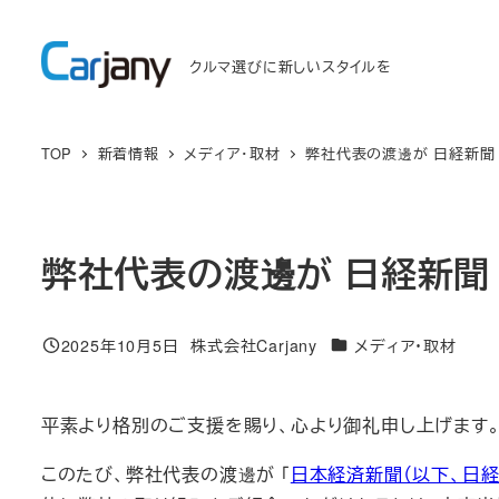
メ
イ
クルマ選びに新しいスタイルを
ン
コ
ン
TOP
新着情報
メディア・取材
弊社代表の渡邊が 日経新聞
テ
ン
ツ
弊社代表の渡邊が 日経新聞
へ
移
動
カテゴリー
2025年10月5日
株式会社Carjany
メディア・取材
投稿日
著
者
平素より格別のご支援を賜り、心より御礼申し上げます
このたび、弊社代表の渡邊が 「
日本経済新聞（以下、日経